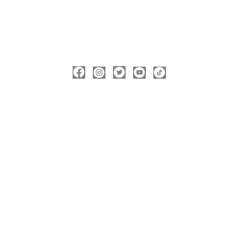
ΑΚΟΛΟΥΘΉΣΤΕ ΜΕ
ΠΛΗΡΟΦΟΡΊΕΣ
Νικόλας Καρανικόλας
Δήμαρχος Νάουσας
nicolas@karanikolas.gr
https://enamazi.gr