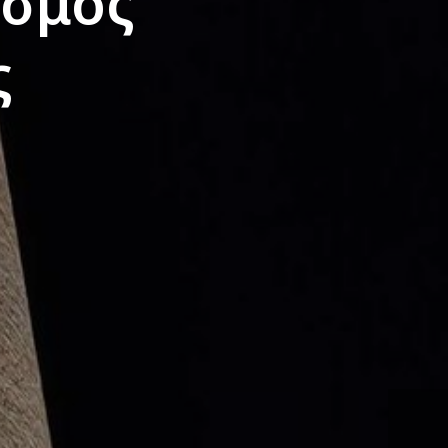
ισμός
ς