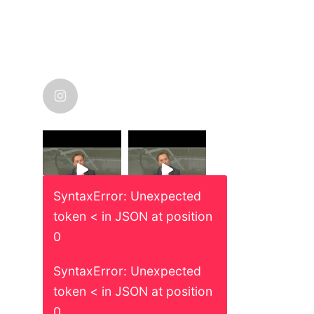
nicolas_karanikolas
SyntaxError: Unexpected
token < in JSON at position
0
SyntaxError: Unexpected
token < in JSON at position
0