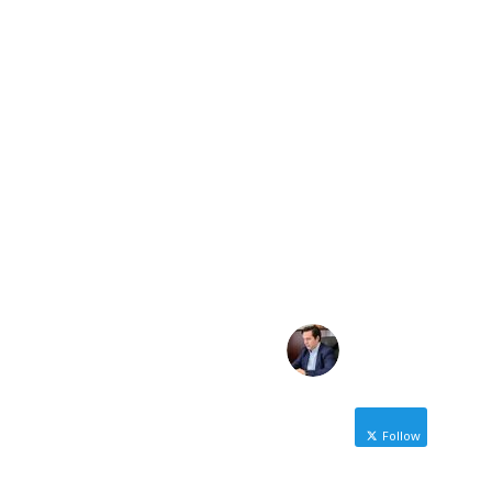
NICOLAS
KARANIKOLAS
Follow
Δήμαρχος Ηρωικής Πόλης
Νάουσας