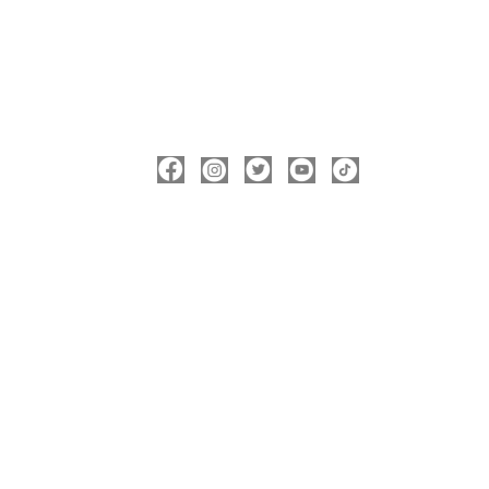
ΑΚΟΛΟΥΘΉΣΤΕ ΜΕ
ΠΛΗΡΟΦΟΡΊΕΣ
Νικόλας Καρανικόλας
Δήμαρχος Νάουσας
nicolas@karanikolas.gr
https://enamazi.gr