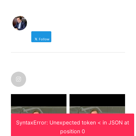
NICOLAS KARANIKOLAS
Follow
Δήμαρχος Ηρωικής Πόλης Νάουσας
NICOLAS KARANIKOLAS
@nic_karanikolas
nicolas_karanikolas
·
Οι χάρτες λένε πάντα την αλήθεια. Και
μάλιστα, αυτό που πετυχαίνει η ματιά
του χαρτογράφου, είναι η γεωγραφική
διάσταση και ανθρωπογενών
SyntaxError: Unexpected token < in JSON at
φαινομένων.
Μια που δεν το είδα κάπου. Και αφού
position 0