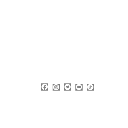
ΑΚΟΛΟΥΘΉΣΤΕ ΜΕ
ΠΛΗΡΟΦΟΡΊΕΣ
Νικόλας Καρανικόλας
Δήμαρχος Νάουσας