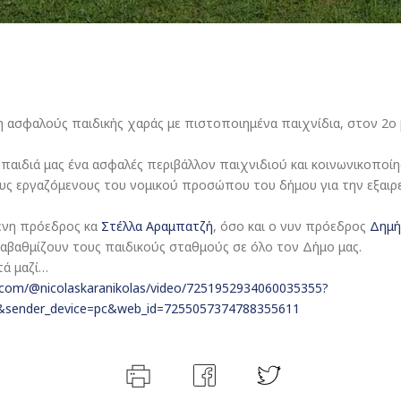
μη ασφαλούς παιδικής χαράς με πιστοποιημένα παιχνίδια, στον 2
αιδιά μας ένα ασφαλές περιβάλλον παιχνιδιού και κοινωνικοποίη
υς εργαζόμενους του νομικού προσώπου του δήμου για την εξαιρε
ενη πρόεδρος κα
Στέλλα Αραμπατζή
, όσο και ο νυν πρόεδρος
Δημή
ναβαθμίζουν τους παιδικούς σταθμούς σε όλο τον Δήμο μας.
τά μαζί…
k.com/@nicolaskaranikolas/video/7251952934060035355?
&sender_device=pc&web_id=7255057374788355611