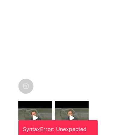
nicolas_karanikolas
SyntaxError: Unexpected