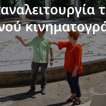
αναλειτουργία 
ινού κινηματογρ