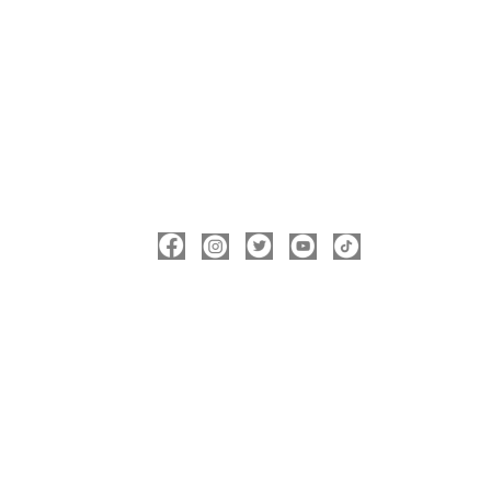
ΑΚΟΛΟΥΘΉΣΤΕ ΜΕ
ΠΛΗΡΟΦΟΡΊΕΣ
Νικόλας Καρανικόλας
Δήμαρχος Νάουσας
nicolas@karanikolas.gr
https://enamazi.gr