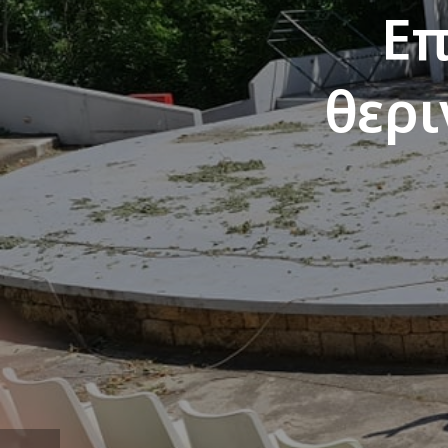
Επ
θερ