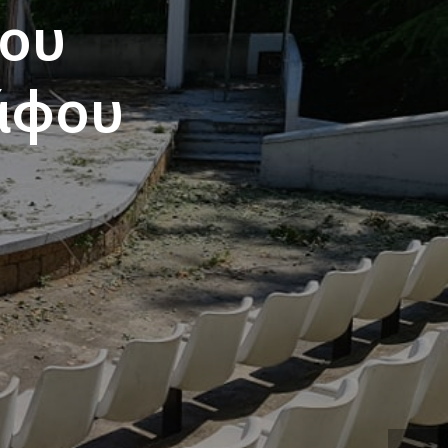
του
άφου