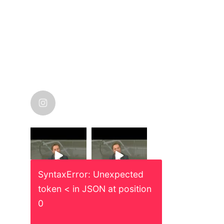
nicolas_karanikolas
SyntaxError: Unexpected
token < in JSON at position
0