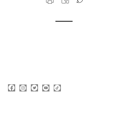
ΑΚΟΛΟΥΘΉΣΤΕ ΜΕ
ΠΛΗΡΟΦΟΡΊΕΣ
Νικόλας Καρανικόλας