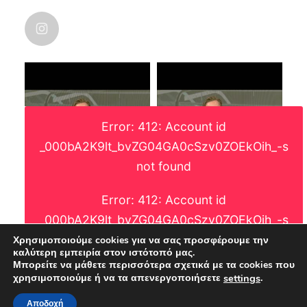
Avat
@nic_karanikolas
ar
nicolas_karanikolas
·
Οι χάρτες λένε πάντα την αλήθεια. Και
μάλιστα, αυτό που πετυχαίνει η ματιά του
χαρτογράφου, είναι η γεωγραφική διάσταση
και ανθρωπογενών φαινομένων.
Error: 412: Account id
Μια που δεν το είδα κάπου. Και αφού ούτε η
ΕΛΣΤΑΤ δεν μας το έχει δώσει ακόμη, οι
_000bA2K9lt_bvZG04GA0cSzv0ZOEkOih_-s
μεταβολές του πληθυσμού στην χώρα.
not found
Error: 412: Account id
_000bA2K9lt_bvZG04GA0cSzv0ZOEkOih_-s
NICOLAS KARANIKOLAS
Avat
not found
Χρησιμοποιούμε cookies για να σας προσφέρουμε την
@nic_karanikolas
ar
καλύτερη εμπειρία στον ιστότοπό μας.
·
Μπορείτε να μάθετε περισσότερα σχετικά με τα cookies που
.
χρησιμοποιούμε ή να τα απενεργοποιήσετε
settings
Τεχνητή νοημοσύνη. Ουτοπία ή δυστοπία.
Αποδοχή