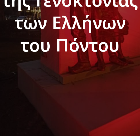
των Ελλήνων
του Πόντου