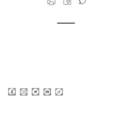
ΑΚΟΛΟΥΘΉΣΤΕ ΜΕ
ΠΛΗΡΟΦΟΡΊΕΣ
Νικόλας Καρανικόλας