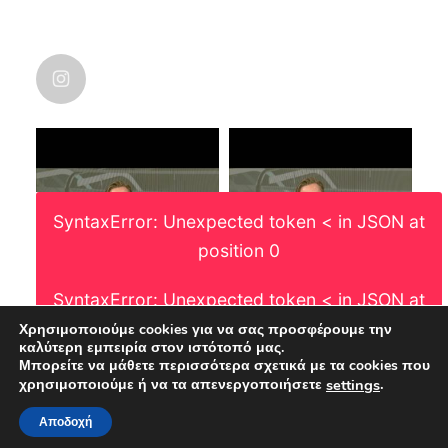
NICOLAS KARANIKOLAS
@nic_karanikolas
nicolas_karanikolas
·
Οι χάρτες λένε πάντα την αλήθεια. Και
μάλιστα, αυτό που πετυχαίνει η ματιά
του χαρτογράφου, είναι η γεωγραφική
διάσταση και ανθρωπογενών
SyntaxError: Unexpected token < in JSON at
φαινομένων.
Μια που δεν το είδα κάπου. Και αφού
position 0
ούτε η ΕΛΣΤΑΤ δεν μας το έχει δώσει
ακόμη, οι μεταβολές του πληθυσμού
SyntaxError: Unexpected token < in JSON at
στην χώρα.
position 0
Χρησιμοποιούμε cookies για να σας προσφέρουμε την
καλύτερη εμπειρία στον ιστότοπό μας.
Μπορείτε να μάθετε περισσότερα σχετικά με τα cookies που
.
χρησιμοποιούμε ή να τα απενεργοποιήσετε
settings
NICOLAS KARANIKOLAS
Αποδοχή
@nic_karanikolas