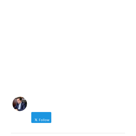
Δήμαρχος Νάουσας
nicolas@karanikolas.gr
https://enamazi.gr
NICOLAS KARANIKOLAS
Follow
Δήμαρχος Ηρωικής Πόλης Νάουσας