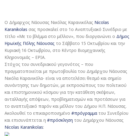
Ο Δήμαρχος Νάουσας Νικόλας Καρανικόλας
Nicolas
Karanikolas
σας προσκαλεί στο 1ο Αναπτυξιακό Συνέδριο με
τίτλο «Με το βλέμμα στο μέλλον», που διοργανώνει ο
Δήμος
Ηρωϊκής Πόλης Νάουσας
το Σάββατο 15 Οκτωβρίου και την
Κυριακή 16 Οκτωβρίου, στο Κέντρο Βιομηχανικής
Κληρονομιάς – ΕΡΙΑ.
Στόχος του συνεδριακού γεγονότος – που
πραγματοποιείται με πρωτοβουλία του Δημάρχου Νάουσας
Νικόλα Καρανικόλα- είναι να αποτελέσει θεσμό και σημείο
συνάντησης των δημοτών, με εκπροσώπους του πολιτικού
και επιστημονικού κόσμου για την κατάθεση σκέψεων,
ανταλλαγής απόψεων, προβληματισμών και προτάσεων για
το αναπτυξιακό παρόν και μέλλον του Δήμου Η.Π. Νάουσας.
Ακολουθεί το επικαιροποιημένο
#πρόγραμμα
του Συνεδρίου
και επισυνάπτεται η
#πρόσκληση
του Δημάρχου Νάουσας
Nicolas Karanikolas
: