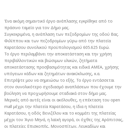
Ένα ακόμη σημαντικό έργο ανάπλασης εγκρίθηκε από το
πράσινο ταμείο για τον Δήμο μας.
Συγκεκριμένα, η ανάπλαση των πεζοδρομίων της οδού Βας.
Φιλίππου και των πεζοδρομίων γύρω από την πλατεία
Καρατάσου συνολικού προϋπολογισμού 605.625 Ευρώ.
Το έργο περιλαμβάνει την αποκατάσταση και την χρήση
περιβαλλοντικών και βιώσιμων υλικών, ζητήματα
αποκατάστασης προσβασιμότητας και ειδικά ΑΜΕΑ, χρήσης
υπόγειων κάδων και ζητημάτων ανακύκλωσης, κ.α.
Επιτρέψτε μου να σημειώσω το εξής. Το έργο εντάσσεται
στον συνολικότερο σχεδιασμό αναπλάσεων που έχουμε την
βούληση να προχωρήσουμε σταδιακά στον δήμο μας.
Μερικές από αυτές είναι οι ακόλουθες, η επέκταση του open
mall μέχρι την πλατεία Καρατάσου, η ίδια η πλατεία
Καρατάσου, η οδός Βενιζέλου και το κομμάτι της πλατείας
μέχρι τον Άγιο Μηνά, η λαϊκή αγορά, οι όχθες της Αράπιτσας,
οι πλατείες Επισκοπής, Μονοσπίτων, Λευκαδίων και