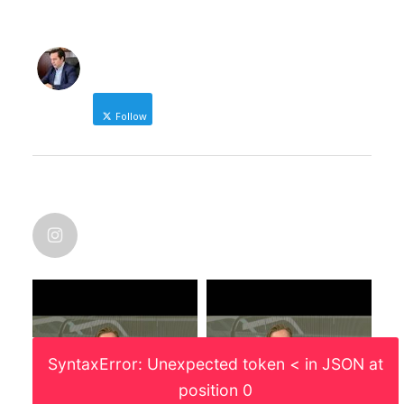
NICOLAS KARANIKOLAS
Follow
Δήμαρχος Ηρωικής Πόλης Νάουσας
NICOLAS KARANIKOLAS
@nic_karanikolas
nicolas_karanikolas
·
Οι χάρτες λένε πάντα την αλήθεια. Και
μάλιστα, αυτό που πετυχαίνει η ματιά
του χαρτογράφου, είναι η γεωγραφική
διάσταση και ανθρωπογενών
SyntaxError: Unexpected token < in JSON at
φαινομένων.
Μια που δεν το είδα κάπου. Και αφού
position 0