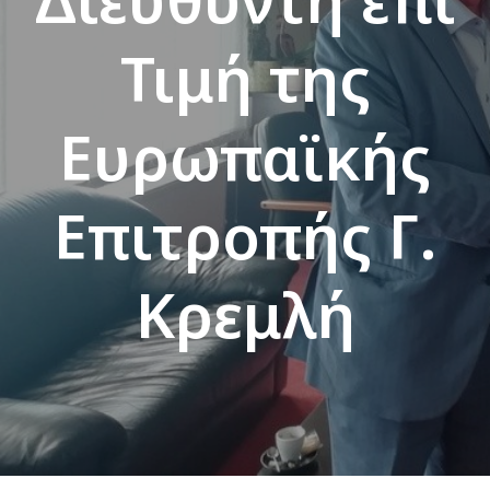
Τιμή της
Ευρωπαϊκής
Επιτροπής Γ.
Κρεμλή