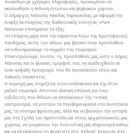
πινακίδων με χρήσιμες πληροφορίες, προκειμένου να
ακολουθήσει η έκδοση έντυπων και ψηφιακών χαρτών.
Ο Δήμαρχος Νάουσας Νικόλας Καρανικόλας, με αφορμή την
έναρξη λειτουργίας της διαδικτυακής ενότητας «Pure
Naoussa» επισημαίνει τα εξής:
«Η επόμενη μέρα από την καραντίνα λόγω της πρωτοφανούς
πανδημίας, εκτός των άλλων, μας βρίσκει στην προσπάθεια
να ενδυναμώσουμε το κομμάτι του τουρισμού.
Επικεντρώνουμε, λοιπόν, τις προσπάθειές μας ώστε ο Δήμος
Νάουσας και οι φυσικές ομορφιές του, να αναδειχθούν σε
έναν ασφαλή προορισμό, που θα προσελκύσει νέους και
παλιούς επισκέπτες.
Η περιοχή μας στηρίζεται στον εναλλακτικό και όχι στον
μαζικό τουρισμό. Αποτελεί ιδανική επιλογή για τους
ταξιδευτές που θέλουν να απολαύσουν την τοπική
γαστρονομία, να γευτούν τα περίφημα κρασιά στα οινοποιεία
μας, τα νόστιμα φρούτα μας, αλλά και να βιώσουν την ιστορία
μας στη Σχολή του Αριστοτέλη και στους αρχαιολογικούς μας
χώρους, να γνωρίσουν την πολιτιστική μας κληρονομιά καθώς
και να απολαύσουν τη φύση είτε στις πεδινές περιοχές είτε