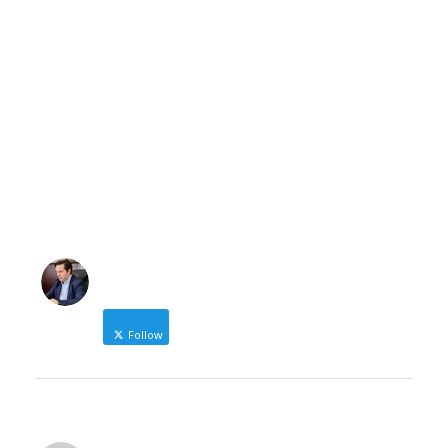
https://enamazi.gr
NICOLAS KARANIKOLAS
Follow
Δήμαρχος Ηρωικής Πόλης Νάουσας
NICOLAS KARANIKOLAS
@nic_karanikolas