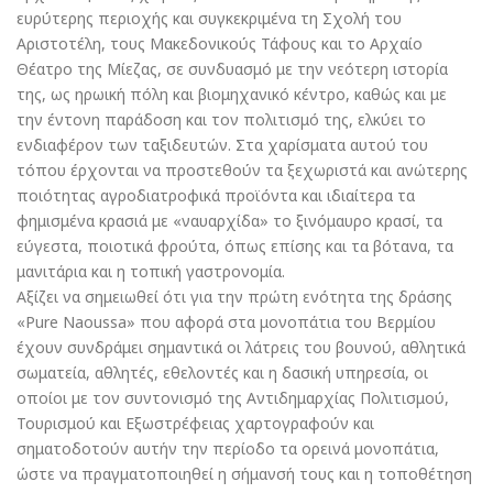
ευρύτερης περιοχής και συγκεκριμένα τη Σχολή του
Αριστοτέλη, τους Μακεδονικούς Τάφους και το Αρχαίο
Θέατρο της Μίεζας, σε συνδυασμό με την νεότερη ιστορία
της, ως ηρωική πόλη και βιομηχανικό κέντρο, καθώς και με
την έντονη παράδοση και τον πολιτισμό της, ελκύει το
ενδιαφέρον των ταξιδευτών. Στα χαρίσματα αυτού του
τόπου έρχονται να προστεθούν τα ξεχωριστά και ανώτερης
ποιότητας αγροδιατροφικά προϊόντα και ιδιαίτερα τα
φημισμένα κρασιά με «ναυαρχίδα» το ξινόμαυρο κρασί, τα
εύγεστα, ποιοτικά φρούτα, όπως επίσης και τα βότανα, τα
μανιτάρια και η τοπική γαστρονομία.
Αξίζει να σημειωθεί ότι για την πρώτη ενότητα της δράσης
«Pure Naoussa» που αφορά στα μονοπάτια του Βερμίου
έχουν συνδράμει σημαντικά οι λάτρεις του βουνού, αθλητικά
σωματεία, αθλητές, εθελοντές και η δασική υπηρεσία, οι
οποίοι με τον συντονισμό της Αντιδημαρχίας Πολιτισμού,
Τουρισμού και Εξωστρέφειας χαρτογραφούν και
σηματοδοτούν αυτήν την περίοδο τα ορεινά μονοπάτια,
ώστε να πραγματοποιηθεί η σήμανσή τους και η τοποθέτηση