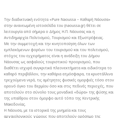
Την διαδικτυακή ενότητα «Pure Naoussa – Καθαρή Νάουσα»
στην ανανεωμένη ιστοσελίδα του (naoussa.gr) θέτει σε
λειτουργία από σήμερα ο Δήμος Η.Π. Νάουσας και η
Αντιδημαρχία Πολιτισμού, Τουρισμού και Εξωστρέφειας.
Με την συμμετοχή και την κινητοποίηση όλων των
εμπλεκόμενων φορέων του τουρισμού και του πολιτισμού,
στόχος του εγχειρήματος είναι η ανάδειξη του Δήμου
Νάουσας ως ασφαλούς τουριστικού προορισμού, που
διαθέτει ισχυρά συγκριτικά πλεονεκτήματα και ειδικότερα το
καθαρό περιβάλλον, την καθάρια ατμόσφαιρα, τα κρυστάλλινα
τρεχούμενα νερά, τις αμέτρητες φυσικές ομορφιές τόσο στον
ορεινό όγκο του Βερμίου όσο και στις πεδινές περιοχές, που
αποτελούν στο σύνολο τους μοναδικά «δώρα» της φύσης και
της υπαίθρου στον όμορφο αυτό τόπο της Κεντρικής
Μακεδονίας.
Η Νάουσα, με τα ιστορικά της μνημεία και τους
αρχαιολογικούς χώρους που αποτελούν ορόσημο της