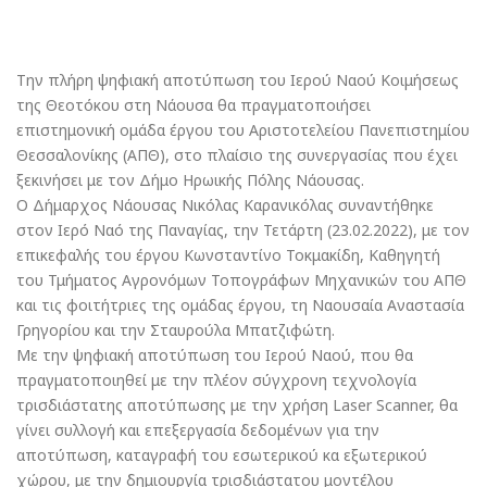
Την πλήρη ψηφιακή αποτύπωση του Ιερού Ναού Κοιμήσεως
της Θεοτόκου στη Νάουσα θα πραγματοποιήσει
επιστημονική ομάδα έργου του Αριστοτελείου Πανεπιστημίου
Θεσσαλονίκης (ΑΠΘ), στο πλαίσιο της συνεργασίας που έχει
ξεκινήσει με τον Δήμο Ηρωικής Πόλης Νάουσας.
Ο Δήμαρχος Νάουσας Νικόλας Καρανικόλας συναντήθηκε
στον Ιερό Ναό της Παναγίας, την Τετάρτη (23.02.2022), με τον
επικεφαλής του έργου Κωνσταντίνο Τοκμακίδη, Καθηγητή
του Τμήματος Αγρονόμων Τοπογράφων Μηχανικών του ΑΠΘ
και τις φοιτήτριες της ομάδας έργου, τη Ναουσαία Αναστασία
Γρηγορίου και την Σταυρούλα Μπατζιφώτη.
Με την ψηφιακή αποτύπωση του Ιερού Ναού, που θα
πραγματοποιηθεί με την πλέον σύγχρονη τεχνολογία
τρισδιάστατης αποτύπωσης με την χρήση Laser Scanner, θα
γίνει συλλογή και επεξεργασία δεδομένων για την
αποτύπωση, καταγραφή του εσωτερικού κα εξωτερικού
χώρου, με την δημιουργία τρισδιάστατου μοντέλου