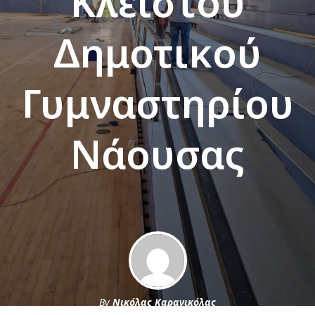
Κλειστού
Δημοτικού
Γυμναστηρίου
Νάουσας
By
Νικόλας Καρανικόλας