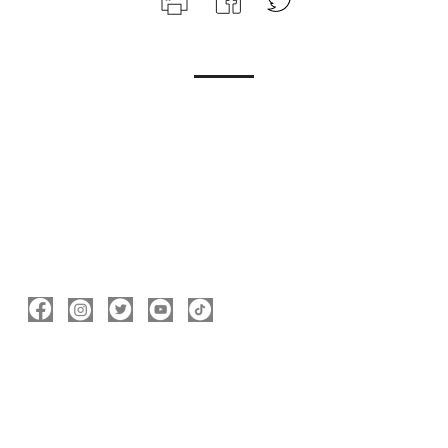
ΑΚΟΛΟΥΘΉΣΤΕ ΜΕ
ΠΛΗΡΟΦΟΡΊΕΣ
Νικόλας Καρανικόλας