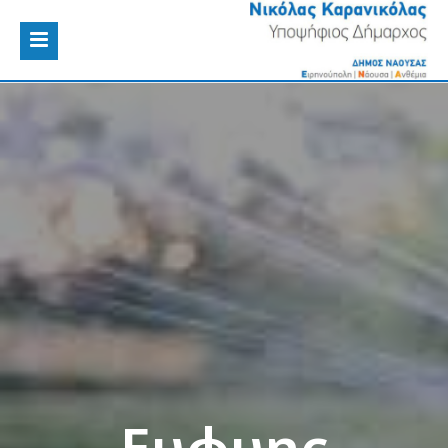
Ευφυης