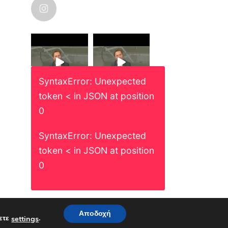
nicolas_karanikolas
SyntaxError: Unexpected
token < in JSON at position
0
SyntaxError: Unexpected
token < in JSON at position
0
Follow on Instagram
Αποδοχή
.
ετε
settings