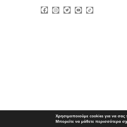
ΠΛΗΡΟΦΟΡΊΕΣ
Νικόλας Καρανικόλας
Δήμαρχος Νάουσας
nicolas@karanikolas.gr
https://enamazi.gr
Χρησιμοποιούμε cookies για να σας
Μπορείτε να μάθετε περισσότερα σχ