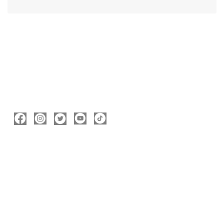
ΑΚΟΛΟΥΘΉΣΤΕ ΜΕ
ΠΛΗΡΟΦΟΡΊΕΣ
Νικόλας Καρανικόλας
Δήμαρχος Νάουσας
nicolas@karanikolas.gr
https://enamazi.gr