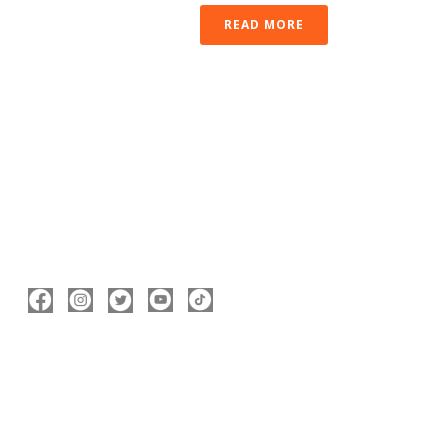
READ MORE
ΑΚΟΛΟΥΘΉΣΤΕ ΜΕ
ΠΛΗΡΟΦΟΡΊΕΣ
Νικόλας Καρανικόλας
Δήμαρχος Νάουσας