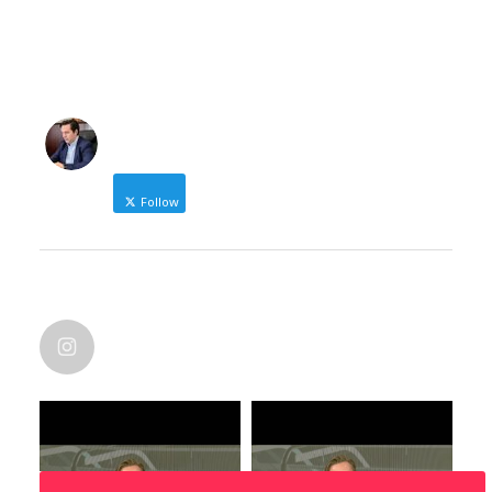
NICOLAS KARANIKOLAS
Follow
Δήμαρχος Ηρωικής Πόλης Νάουσας
NICOLAS KARANIKOLAS
@nic_karanikolas
nicolas_karanikolas
·
Οι χάρτες λένε πάντα την αλήθεια. Και
μάλιστα, αυτό που πετυχαίνει η ματιά
του χαρτογράφου, είναι η γεωγραφική
διάσταση και ανθρωπογενών