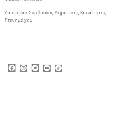
Υποψήφια Σύμβουλος Δημοτικής Κοινότητας
Στενημάχου
ΑΚΟΛΟΥΘΉΣΤΕ ΜΕ
ΠΛΗΡΟΦΟΡΊΕΣ
Νικόλας Καρανικόλας
Δήμαρχος Νάουσας
nicolas@karanikolas.gr
https://enamazi.gr