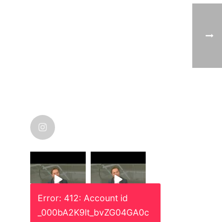
nicolas_karanikolas
Error: 412: Account id
_000bA2K9lt_bvZG04GA0c