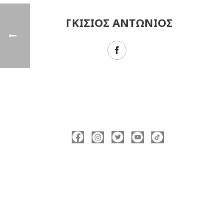
ΓΚΙΣΙΟΣ ΑΝΤΩΝΙΟΣ
ΑΚΟΛΟΥΘΉΣΤΕ ΜΕ
ΠΛΗΡΟΦΟΡΊΕΣ
Νικόλας Καρανικόλας
Δήμαρχος Νάουσας
nicolas@karanikolas.gr