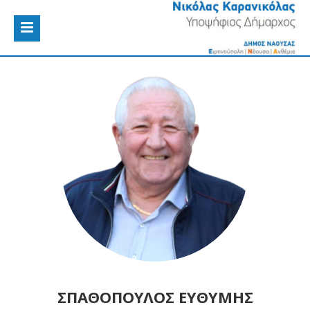
ΣΠΑΘΟΠΟΥΛΟΣ ΕΥΘΥΜΗΣ