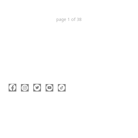
page
1
of
38
ΑΚΟΛΟΥΘΉΣΤΕ ΜΕ
ΠΛΗΡΟΦΟΡΊΕΣ
Νικόλας Καρανικόλας
Δήμαρχος Νάουσας