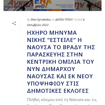
By
Eleni Kyriakidou
In
ΔΕΛΤΙΑ ΤΥΠΟΥ
Posted
6
Οκτωβρίου 2023
ΗΧΗΡΌ ΜΉΝΥΜΑ
ΝΊΚΗΣ “ΈΣΤΕΙΛΕ” Η
ΝΆΟΥΣΑ ΤΟ ΒΡΆΔΥ ΤΗΣ
ΠΑΡΑΣΚΕΥΉΣ ΣΤΗΝ
ΚΕΝΤΡΙΚΉ ΟΜΙΛΊΑ ΤΟΥ
ΝΥΝ ΔΗΜΆΡΧΟΥ
ΝΆΟΥΣΑΣ ΚΑΙ ΕΚ ΝΈΟΥ
ΥΠΟΨΗΦΊΟΥ ΣΤΙΣ
ΔΗΜΟΤΙΚΈΣ ΕΚΛΟΓΈΣ
Πλήθος κόσμου από τη Νάουσα και τις