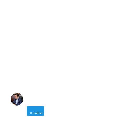
Νικόλας Καρανικόλας
Δήμαρχος Νάουσας
nicolas@karanikolas.gr
https://enamazi.gr
NICOLAS KARANIKOLAS
Follow