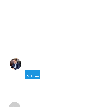
NICOLAS KARANIKOLAS
Follow
Δήμαρχος Ηρωικής Πόλης Νάουσας
NICOLAS KARANIKOLAS
@nic_karanikolas