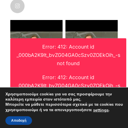
ar
nicolas_karanikolas
·
Οι χάρτες λένε πάντα την αλήθεια. Και
μάλιστα, αυτό που πετυχαίνει η ματιά του
χαρτογράφου, είναι η γεωγραφική διάσταση
και ανθρωπογενών φαινομένων.
Error: 412: Account id
Μια που δεν το είδα κάπου. Και αφού ούτε η
ΕΛΣΤΑΤ δεν μας το έχει δώσει ακόμη, οι
_000bA2K9lt_bvZG04GA0cSzv0ZOEkOih_-s
μεταβολές του πληθυσμού στην χώρα.
not found
Error: 412: Account id
_000bA2K9lt_bvZG04GA0cSzv0ZOEkOih_-s
NICOLAS KARANIKOLAS
Avat
not found
Χρησιμοποιούμε cookies για να σας προσφέρουμε την
@nic_karanikolas
ar
καλύτερη εμπειρία στον ιστότοπό μας.
·
Μπορείτε να μάθετε περισσότερα σχετικά με τα cookies που
.
χρησιμοποιούμε ή να τα απενεργοποιήσετε
settings
Τεχνητή νοημοσύνη. Ουτοπία ή δυστοπία.
Αποδοχή
https://enamazi.gr/%cf%84%ce%b5%cf%87%c